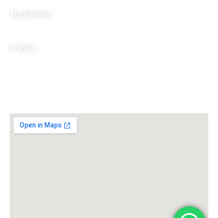
TELÉFONO:
+57 304 4104281
E-MAIL:
gerenciacapilix@gmail.com
Visítanos