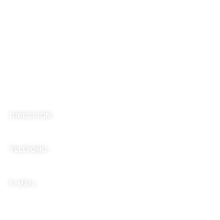
Sobre Nosotros
Blog
Contáctanos
Información Contácto
DIRECCIÓN:
Carrera 7 BIS # 124-56, Edificio Vitale, piso 8, Bogotá
TELÉFONO:
+57 304 4104281
E-MAIL:
gerenciacapilix@gmail.com