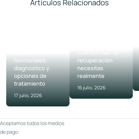
Artículos Relacionados
ALOPECIA
POSTOPERATORIO
Alopecia en
Implante capilar y
mujeres jóvenes:
vida laboral:
causas
cuántos días de
hormonales,
recuperación
diagnóstico y
necesitas
opciones de
realmente
tratamiento
16 julio, 2026
17 julio, 2026
Aceptamos todos los medios
de pago: