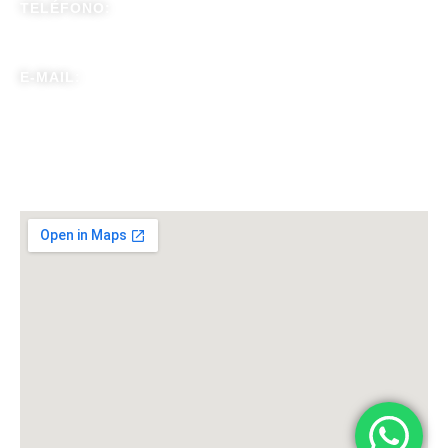
TELÉFONO:
+57 304 4104281
E-MAIL:
gerenciacapilix@gmail.com
Visítanos