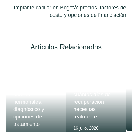
Implante capilar en Bogotá: precios, factores de
costo y opciones de financiación
Artículos Relacionados
ALOPECIA
POSTOPERATORIO
Alopecia en
Implante capilar y
mujeres jóvenes:
vida laboral:
causas
cuántos días de
hormonales,
recuperación
diagnóstico y
necesitas
opciones de
realmente
tratamiento
16 julio, 2026